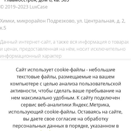
© 2019–2023 LuxCase
Химки, микрорайон Подрезково, ул. Центральная, д. 2,
к.5
Данный интернет-сайт, а также вся информация о товарах
и ценах, предоставленная на нём, носит исключительно
информационный характер
и ни при каких условиях не является публичной офертой,
Сайт использует cookie-файлы - небольшие
определяемой положениями Статей 435 и 437
текстовые файлы, размещаемые на вашем
Гражданского Кодекса Российской Федерации
компьютере с целью анализа пользовательской
О нас
активности, чтобы сделать ваше пребывание на
Продукция
нем максимально удобным. К сайту подключен
Где купить
сервис веб-аналитики Яндекс.Метрика,
Контакты
использующий cookie-файлы. Оставаясь на сайте,
Поддержка
вы даете свое согласие на обработку
+7 (495) 506-80-06
персональных данных в порядке, указанном в
info@luxcase.ru